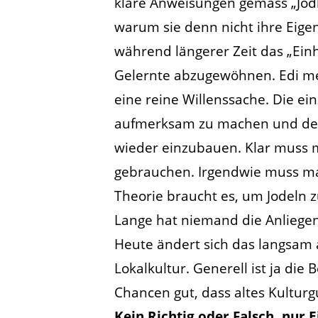
klare Anweisungen gemäss „Jodle
warum sie denn nicht ihre Eigenh
während längerer Zeit das „Einh
Gelernte abzugewöhnen. Edi mein
eine reine Willenssache. Die ein
aufmerksam zu machen und den J
wieder einzubauen. Klar muss ma
gebrauchen. Irgendwie muss ma
Theorie braucht es, um Jodeln 
Lange hat niemand die Anliegen
Heute ändert sich das langsam ab
Lokalkultur. Generell ist ja d
Chancen gut, dass altes Kulturg
Kein Richtig oder Falsch, nur 