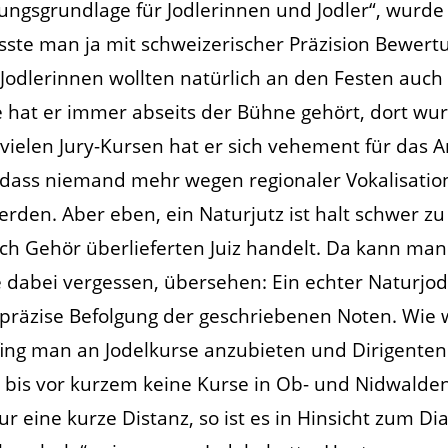
ungsgrundlage für Jodlerinnen und Jodler“, wurde a
musste man ja mit schweizerischer Präzision Bewe
Jodlerinnen wollten natürlich an den Festen auch
äge hat er immer abseits der Bühne gehört, dort 
n vielen Jury-Kursen hat er sich vehement für das 
dass niemand mehr wegen regionaler Vokalisation 
werden. Aber eben, ein Naturjutz ist halt schwer z
ach Gehör überlieferten Juiz handelt. Da kann man 
dabei vergessen, übersehen: Ein echter Naturjode
 präzise Befolgung der geschriebenen Noten. Wie
fing man an Jodelkurse anzubieten und Dirigenten 
s bis vor kurzem keine Kurse in Ob- und Nidwalde
 eine kurze Distanz, so ist es in Hinsicht zum D