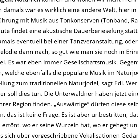
n damals war es wirklich eine andere Welt, hier in
ührung mit Musik aus Tonkonserven (Tonband, Rad
eute findet eine akustische Dauerberieselung stat
als eventuell bei einer Tanzveranstaltung, oder 
 Melodie dann nach, so gut wie man sie noch in Er
odel. Es war eben immer Gesellschaftsmusik, Gege
, welche ebenfalls die populäre Musik im Naturjo
ellung zum traditionellen Naturjodel, sagt Edi. Wer
r soll dies tun. Die Unterwaldner haben jetzt ei
hrer Region finden. „Auswärtige“ dürfen diese se
n, das ist keine Frage. Es ist aber unbestritten, da
ertönt, wo er seine Wurzeln hat, wo er gehegt und
 als sich über vorgeschriebene Vokalisationen Ge