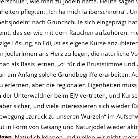
rschule“, wie man zu Jodeln hatte. Heute sagen v
eiten pflegten: „Ich ha mich la iberschnorrä“. Un
eitsjodeln“ nach Grundschule sich eingeprägt hat, 
t, das sei wie mit dem Rauchen aufzuhören: meist
zige Lösung, so Edi, ist es eigene Kurse anzubiete
odlerInnen ans Herz zu legen, die natürliche Vo
n als Basis lernen, „o“ für die Bruststimme und 
n am Anfang solche Grundbegriffe erarbeiten. Au
zu erlernen, aber die regionalen Eigenheiten mu
 der Unterwaldner beim EJV vertreten, und Kurse 
er sicher, und viele interessieren sich wieder fü
ie Bewegung „zurück zu unseren Wurzeln“ im Aufsc
ut in Form von Gesang und Naturjodel wieder aktiv
Eigen.
Natürlich können und wollen wir nicht mehr 