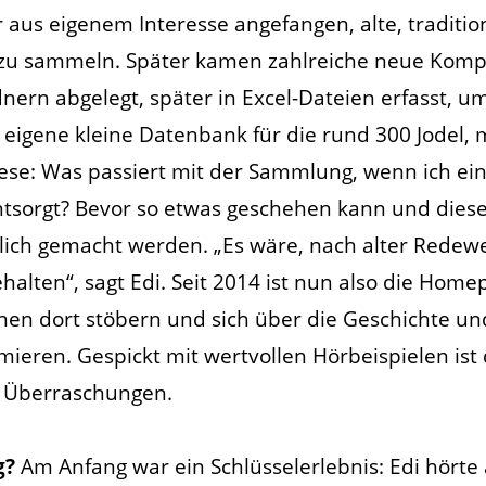
 aus eigenem Interesse angefangen, alte, tradition
zu sammeln. Später kamen zahlreiche neue Kompo
nern abgelegt, später in Excel-Dateien erfasst, 
e eigene kleine Datenbank für die rund 300 Jodel, m
ese: Was passiert mit der Sammlung, wenn ich ein
ntsorgt? Bevor so etwas geschehen kann und dieser
änglich gemacht werden. „Es wäre, nach alter Rede
halten“, sagt Edi. Seit 2014 ist nun also die Hom
nnen dort stöbern und sich über die Geschichte u
ieren. Gespickt mit wertvollen Hörbeispielen ist 
d Überraschungen.
g?
Am Anfang war ein Schlüsselerlebnis: Edi hörte