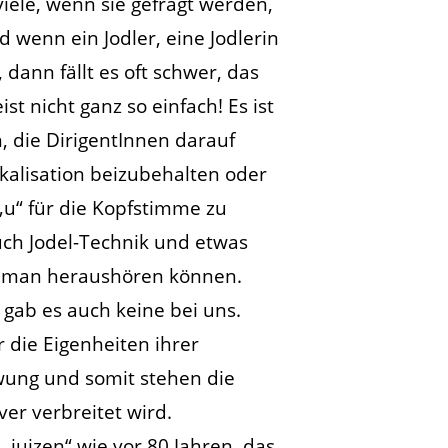
iele, wenn sie gefragt werden,
d wenn ein Jodler, eine Jodlerin
dann fällt es oft schwer, das
 nicht ganz so einfach! Es ist
n, die DirigentInnen darauf
kalisation beizubehalten oder
„u“ für die Kopfstimme zu
ch Jodel-Technik und etwas
ss man heraushören können.
gab es auch keine bei uns.
r die Eigenheiten ihrer
hwung und somit stehen die
er verbreitet wird.
„juizen“ wie vor 80 Jahren, das