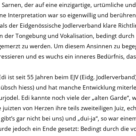
Sarnen, der auf eine einzigartige, urtümliche und 
ine Interpretation war so eigenwillig und berühre
als der Eidgenössische Jodlerverband klare Richtli
 in der Tongebung und Vokalisation, bedingt durch
sgemerzt zu werden. Um diesem Ansinnen zu begegn
eressieren und es wuchs ein inneres Bedürfnis, da
Edi ist seit 55 Jahren beim EJV (Eidg. Jodlerverband
hübsch hiess) und hat manche Entwicklung miterle
jodel. Edi kannte noch viele der „alten Garde“, 
 juizten von Herzen ihre teils zweiteiligen Juiz, ech
lü gibt’s gar nicht bei uns) und „dui-ja“, so war ein
urde jedoch ein Ende gesetzt: Bedingt durch die