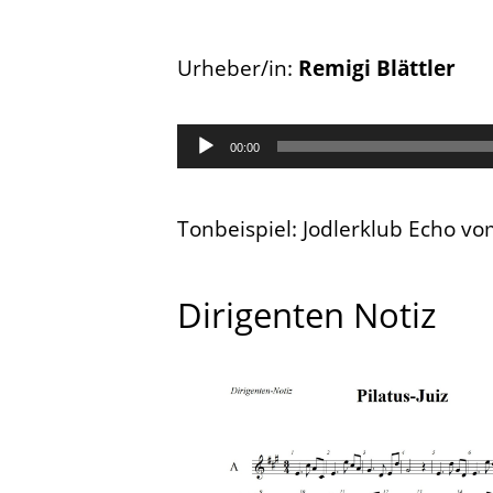
Urheber/in:
Remigi Blättler
Audio-
00:00
Player
Tonbeispiel: Jodlerklub Echo vom
Dirigenten Notiz