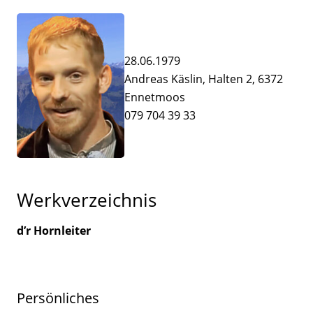
28.06.1979
Andreas Käslin, Halten 2, 6372
Ennetmoos
079 704 39 33
Werkverzeichnis
d’r Hornleiter
Persönliches