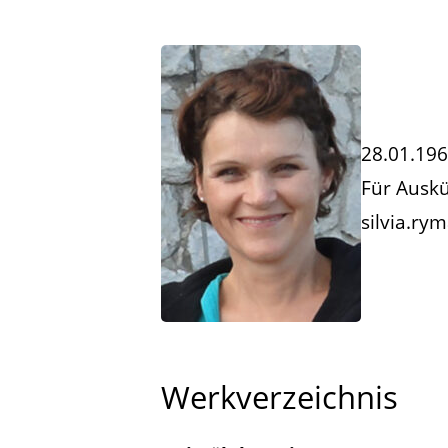
28.01.196
Für Auskü
silvia.r
Werkverzeichnis