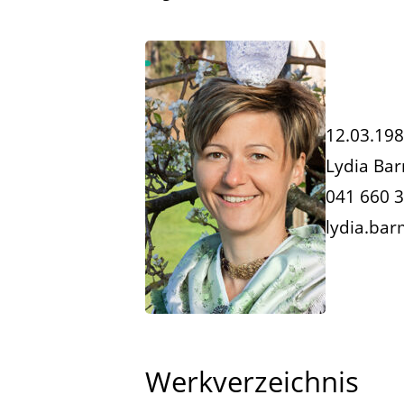
12.03.19
Lydia Bar
041 660 3
lydia.bar
Werkverzeichnis