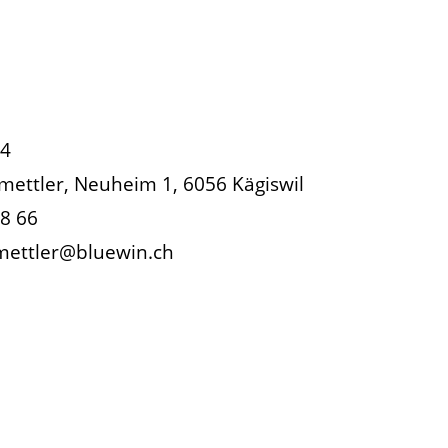
84
mettler, Neuheim 1, 6056 Kägiswil
8 66
mettler@bluewin.ch